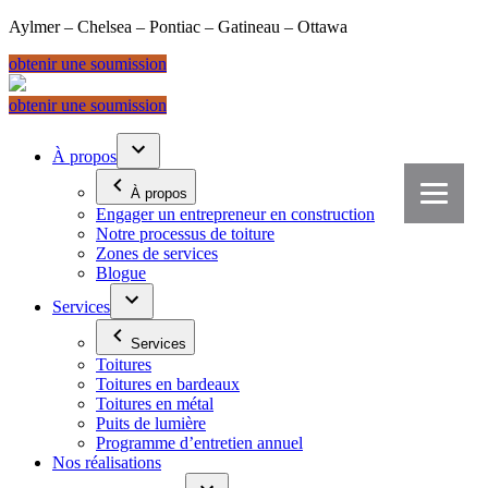
Aylmer – Chelsea – Pontiac – Gatineau – Ottawa
obtenir une soumission
Aller
au
obtenir une soumission
contenu
À propos
À propos
Engager un entrepreneur en construction
Notre processus de toiture
Zones de services
Blogue
Services
Services
Toitures
Toitures en bardeaux
Toitures en métal
Puits de lumière
Programme d’entretien annuel
Nos réalisations